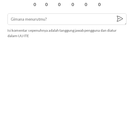
0
0
0
0
0
0
Isi komentar sepenuhnya adalah tanggung jawab pengguna dan diatur
dalam UU ITE