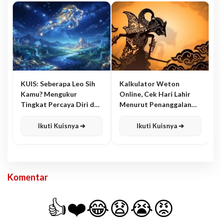
KUIS: Seberapa Leo Sih
Kalkulator Weton
Kamu? Mengukur
Online, Cek Hari Lahir
Tingkat Percaya Diri dan
Menurut Penanggalan
Karisma
Jawa
Ikuti Kuisnya ➔
Ikuti Kuisnya ➔
Komentar
👍
❤️
😂
😧
😭
😡