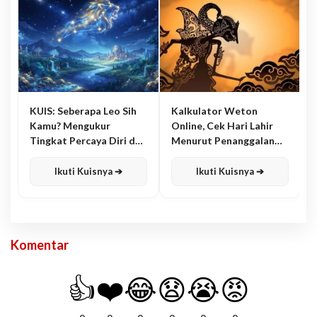
KUIS: Seberapa Leo Sih
Kalkulator Weton
Kamu? Mengukur
Online, Cek Hari Lahir
Tingkat Percaya Diri dan
Menurut Penanggalan
Karisma
Jawa
Ikuti Kuisnya ➔
Ikuti Kuisnya ➔
Komentar
👍
❤️
😂
😧
😭
😡