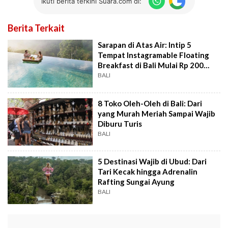
Ikuti berita terkini Suara.com di:
Berita Terkait
Sarapan di Atas Air: Intip 5
Tempat Instagramable Floating
Breakfast di Bali Mulai Rp 200
Ribuan
BALI
8 Toko Oleh-Oleh di Bali: Dari
yang Murah Meriah Sampai Wajib
Diburu Turis
BALI
5 Destinasi Wajib di Ubud: Dari
Tari Kecak hingga Adrenalin
Rafting Sungai Ayung
BALI