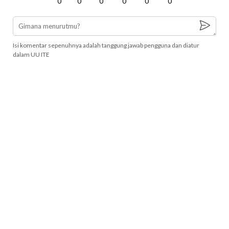
0
0
0
0
0
0
Isi komentar sepenuhnya adalah tanggung jawab pengguna dan diatur
dalam UU ITE