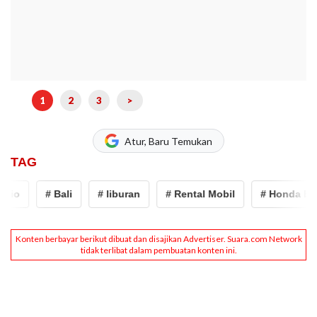
1
2
3
>
Atur, Baru Temukan
TAG
rio
# Bali
# liburan
# Rental Mobil
# Honda Brio