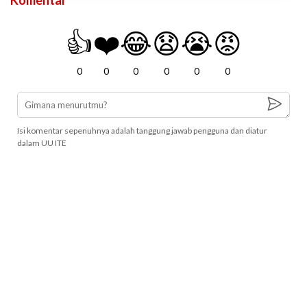
Komentar
👍
❤️
😂
😧
😭
😡
0
0
0
0
0
0
Isi komentar sepenuhnya adalah tanggung jawab pengguna dan diatur
dalam UU ITE