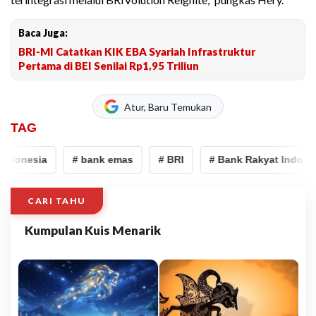
Baca Juga:
BRI-MI Catatkan KIK EBA Syariah Infrastruktur
Pertama di BEI Senilai Rp1,95 Triliun
Atur, Baru Temukan
TAG
ndonesia
# bank emas
# BRI
# Bank Rakyat Indones
CARI TAHU
Kumpulan Kuis Menarik