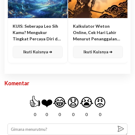
KUIS: Seberapa Leo Sih
Kalkulator Weton
Kamu? Mengukur
Online, Cek Hari Lahir
Tingkat Percaya Diri dan
Menurut Penanggalan
Karisma
Jawa
Ikuti Kuisnya ➔
Ikuti Kuisnya ➔
Komentar
👍
❤️
😂
😧
😭
😡
0
0
0
0
0
0