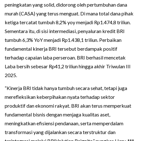
peningkatan yang solid, didorong oleh pertumbuhan dana
murah (CASA) yang terus menguat. Di mana total dana pihak
ketiga tercatat tumbuh 8,2% yoy menjadi Rp1.474,8 triliun.
Sementara itu, di sisi intermediasi, penyaluran kredit BRI
tumbuh 6,3% YoY menjadi Rp1.438,1 triliun. Perbaikan
fundamental kinerja BRI tersebut berdampak positif
terhadap capaian laba perseroan. BRI berhasil mencetak
Laba bersih sebesar Rp41,2 triliun hingga akhir Triwulan III
2025.
“Kinerja BRI tidak hanya tumbuh secara sehat, tetapi juga
merefleksikan keberpihakan nyata terhadap sektor
produktif dan ekonomi rakyat. BRI akan terus memperkuat
fundamental bisnis dengan menjaga kualitas aset,
meningkatkan efisiensi pendanaan, serta memperdalam
transformasi yang dijalankan secara terstruktur dan
terintegrasi melalui BRIVolution Reignite,” pungkas Hery. ***