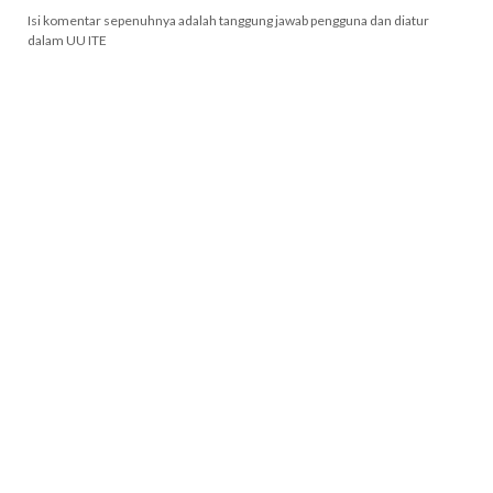
Isi komentar sepenuhnya adalah tanggung jawab pengguna dan diatur
dalam UU ITE