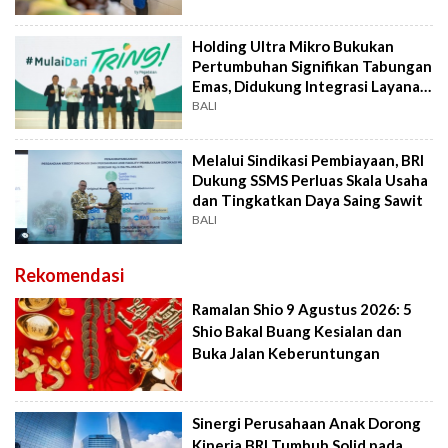
Holding Ultra Mikro Bukukan
Pertumbuhan Signifikan Tabungan
Emas, Didukung Integrasi Layanan
Digital
BALI
Melalui Sindikasi Pembiayaan, BRI
Dukung SSMS Perluas Skala Usaha
dan Tingkatkan Daya Saing Sawit
BALI
Rekomendasi
Ramalan Shio 9 Agustus 2026: 5
Shio Bakal Buang Kesialan dan
Buka Jalan Keberuntungan
Sinergi Perusahaan Anak Dorong
Kinerja BRI Tumbuh Solid pada