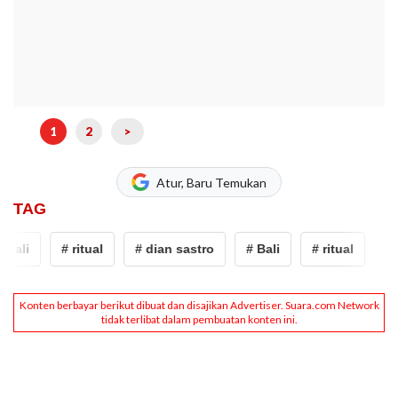
1
2
>
Atur, Baru Temukan
TAG
Bali
# ritual
# dian sastro
# Bali
# ritual