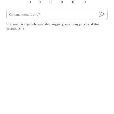
0
0
0
0
0
0
Isi komentar sepenuhnya adalah tanggung jawab pengguna dan diatur
dalam UU ITE