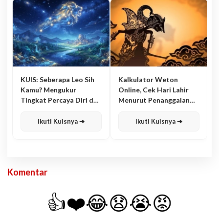
KUIS: Seberapa Leo Sih
Kalkulator Weton
Kamu? Mengukur
Online, Cek Hari Lahir
Tingkat Percaya Diri dan
Menurut Penanggalan
Karisma
Jawa
Ikuti Kuisnya ➔
Ikuti Kuisnya ➔
Komentar
👍
❤️
😂
😧
😭
😡