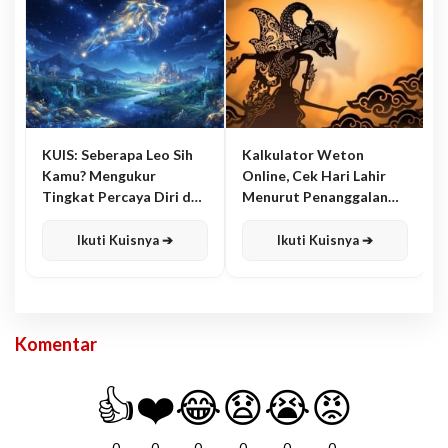
KUIS: Seberapa Leo Sih
Kalkulator Weton
Kamu? Mengukur
Online, Cek Hari Lahir
Tingkat Percaya Diri dan
Menurut Penanggalan
Karisma
Jawa
Ikuti Kuisnya ➔
Ikuti Kuisnya ➔
Komentar
👍
❤️
😂
😧
😭
😡
0
0
0
0
0
0