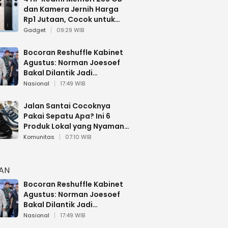
dan Kamera Jernih Harga
Rp1 Jutaan, Cocok untuk
Multitasking
Gadget
09:29 WIB
Bocoran Reshuffle Kabinet
Agustus: Norman Joesoef
Bakal Dilantik Jadi
Wamenhan RI
Nasional
17:49 WIB
Jalan Santai Cocoknya
Pakai Sepatu Apa? Ini 6
Produk Lokal yang Nyaman
Buat 17 Agustusan
Komunitas
07:10 WIB
HAN
Bocoran Reshuffle Kabinet
Agustus: Norman Joesoef
Bakal Dilantik Jadi
Wamenhan RI
Nasional
17:49 WIB