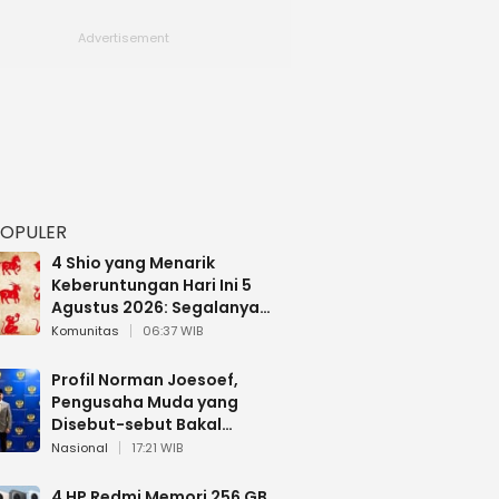
POPULER
4 Shio yang Menarik
Keberuntungan Hari Ini 5
Agustus 2026: Segalanya
Berjalan Lancar
Komunitas
06:37 WIB
Profil Norman Joesoef,
Pengusaha Muda yang
Disebut-sebut Bakal
Dilantik Jadi Wamenhan RI
Nasional
17:21 WIB
4 HP Redmi Memori 256 GB