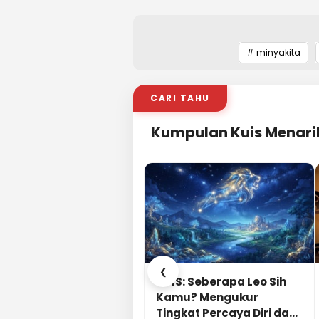
# minyakita
CARI TAHU
Kumpulan Kuis Menari
❮
KUIS: Seberapa Leo Sih
Kamu? Mengukur
Tingkat Percaya Diri dan