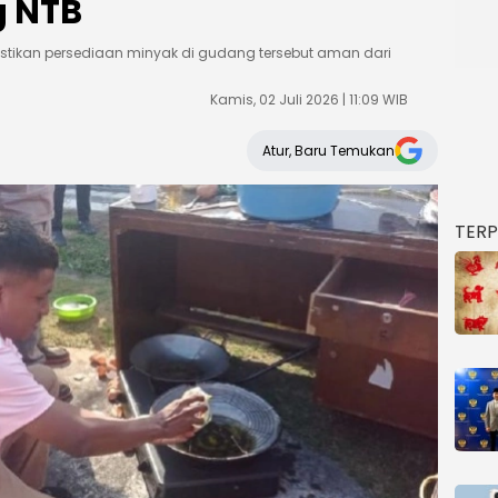
g NTB
tikan persediaan minyak di gudang tersebut aman dari
Kamis, 02 Juli 2026 | 11:09 WIB
Atur, Baru Temukan
TER