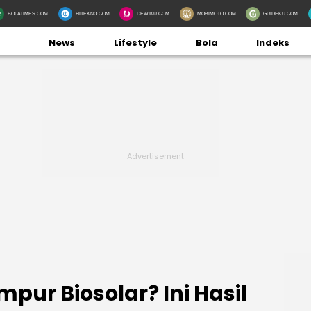
BOLATIMES.COM
HITEKNO.COM
DEWIKU.COM
MOBIMOTO.COM
GUIDEKU.COM
News
Lifestyle
Bola
Indeks
pur Biosolar? Ini Hasil