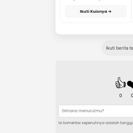
Karisma
Ikuti Kuisnya ➔
Ikuti berita 
👍
❤
0
Isi komentar sepenuhnya adalah tangg