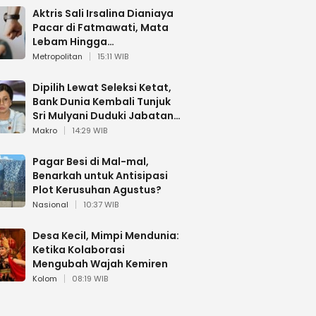
Aktris Sali Irsalina Dianiaya
Pacar di Fatmawati, Mata
Lebam Hingga
Diselamatkan Polantas
Metropolitan
15:11 WIB
Dipilih Lewat Seleksi Ketat,
Bank Dunia Kembali Tunjuk
Sri Mulyani Duduki Jabatan
Strategis
Makro
14:29 WIB
Pagar Besi di Mal-mal,
Benarkah untuk Antisipasi
Plot Kerusuhan Agustus?
Nasional
10:37 WIB
Desa Kecil, Mimpi Mendunia:
Ketika Kolaborasi
Mengubah Wajah Kemiren
Kolom
08:19 WIB