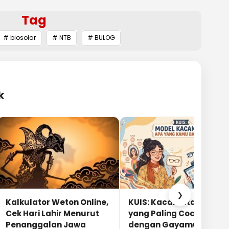
Tag
# biosolar
# NTB
# BULOG
k
❯
Kalkulator Weton Online,
KUIS: Kacamata Apa
Cek Hari Lahir Menurut
yang Paling Cocok
Penanggalan Jawa
dengan Gayamu?