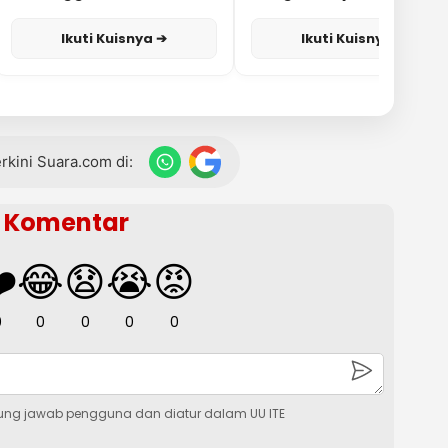
Ikuti Kuisnya ➔
Ikuti Kuisnya ➔
terkini Suara.com di:
Komentar
️
😂
😧
😭
😡
0
0
0
0
0
ung jawab pengguna dan diatur dalam UU ITE