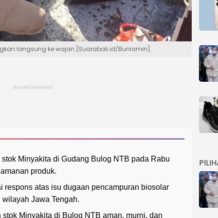
kan langsung ke wajan [Suarabali.id/Buniamin]
 stok Minyakita di Gudang Bulog NTB pada Rabu
PILI
eamanan produk.
i respons atas isu dugaan pencampuran biosolar
i wilayah Jawa Tengah.
stok Minyakita di Bulog NTB aman, murni, dan