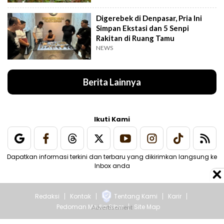
Digerebek di Denpasar, Pria Ini
Simpan Ekstasi dan 5 Senpi
Rakitan di Ruang Tamu
NEWS
Berita Lainnya
Ikuti Kami
Dapatkan informasi terkini dan terbaru yang dikirimkan langsung ke
Inbox anda
Redaksi
Kontak
Tentang Kami
Karir
Pedoman Media Siber
Site Map