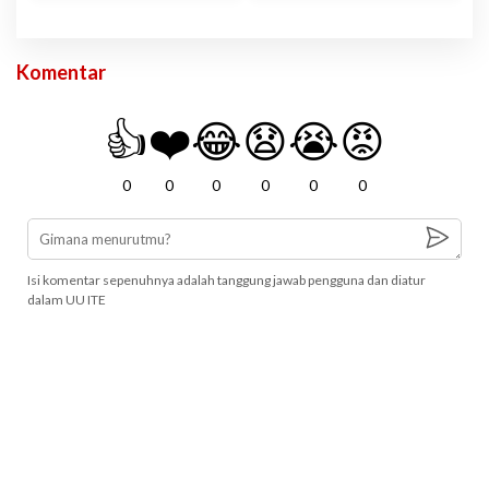
Komentar
👍
❤️
😂
😧
😭
😡
0
0
0
0
0
0
Isi komentar sepenuhnya adalah tanggung jawab pengguna dan diatur
dalam UU ITE