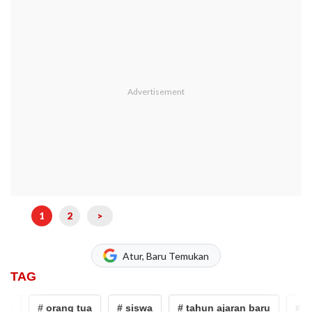
1
2
>
Atur, Baru Temukan
TAG
h
# orang tua
# siswa
# tahun ajaran baru
# sek